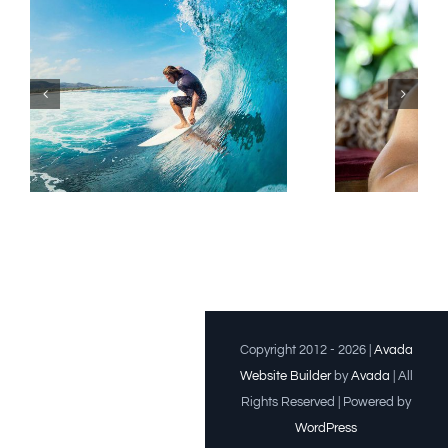
Donec pulvinar
molestie
Copyright 2012 - 2026 |
Avada
Website Builder
by
Avada
| All
Rights Reserved | Powered by
WordPress