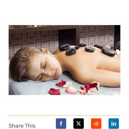
Ver
imagen
más
grande
Share This